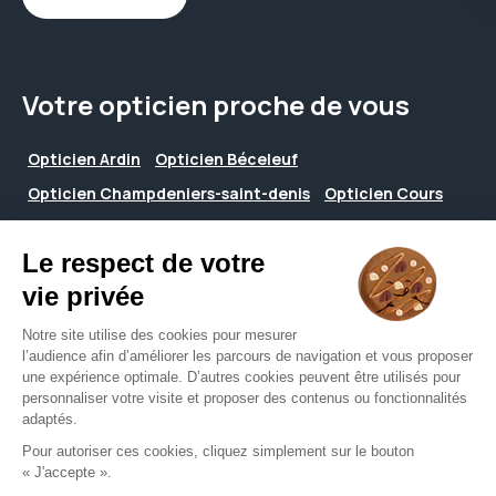
Votre opticien proche de vous
Opticien Ardin
Opticien Béceleuf
Opticien Champdeniers-saint-denis
Opticien Cours
Opticien Faye-sur-ardin
Opticien Germond-rouvre
Opticien La chapelle-bâton
Opticien Mazières-en-gâtine
Opticien Pamplie
Opticien Saint-christophe-sur-roc
Opticien Saint-maixent-de-beugné
Opticien Saint-marc-la-lande
Opticien Saint-pardoux
Opticien Surin
Opticien Verruyes
Opticien Vouhé